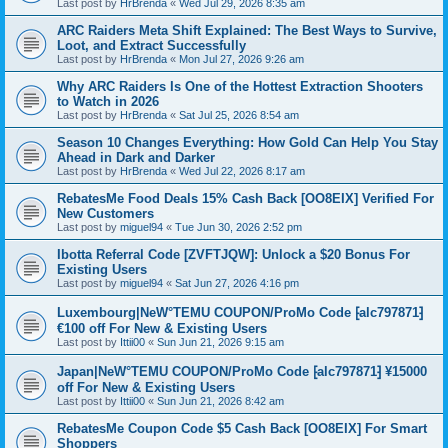
Last post by
HrBrenda
«
Wed Jul 29, 2026 8:35 am
ARC Raiders Meta Shift Explained: The Best Ways to Survive,
Loot, and Extract Successfully
Last post by
HrBrenda
«
Mon Jul 27, 2026 9:26 am
Why ARC Raiders Is One of the Hottest Extraction Shooters
to Watch in 2026
Last post by
HrBrenda
«
Sat Jul 25, 2026 8:54 am
Season 10 Changes Everything: How Gold Can Help You Stay
Ahead in Dark and Darker
Last post by
HrBrenda
«
Wed Jul 22, 2026 8:17 am
RebatesMe Food Deals 15% Cash Back [OO8EIX] Verified For
New Customers
Last post by
miguel94
«
Tue Jun 30, 2026 2:52 pm
Ibotta Referral Code [ZVFTJQW]: Unlock a $20 Bonus For
Existing Users
Last post by
miguel94
«
Sat Jun 27, 2026 4:16 pm
Luxembourg|NeW°TEMU COUPON/ProMo Code ⁅alc797871⁆
€100 off For New & Existing Users
Last post by
Ittii00
«
Sun Jun 21, 2026 9:15 am
Japan|NeW°TEMU COUPON/ProMo Code ⁅alc797871⁆ ¥15000
off For New & Existing Users
Last post by
Ittii00
«
Sun Jun 21, 2026 8:42 am
RebatesMe Coupon Code $5 Cash Back [OO8EIX] For Smart
Shoppers