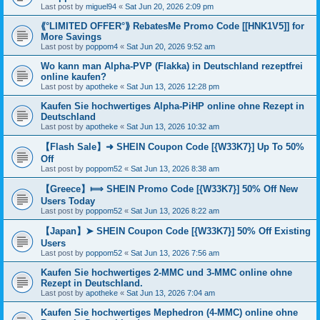
Last post by
miguel94
«
Sat Jun 20, 2026 2:09 pm
⟪°LIMITED OFFER°⟫ RebatesMe Promo Code [[HNK1V5]] for
More Savings
Last post by
poppom4
«
Sat Jun 20, 2026 9:52 am
Wo kann man Alpha-PVP (Flakka) in Deutschland rezeptfrei
online kaufen?
Last post by
apotheke
«
Sat Jun 13, 2026 12:28 pm
Kaufen Sie hochwertiges Alpha-PiHP online ohne Rezept in
Deutschland
Last post by
apotheke
«
Sat Jun 13, 2026 10:32 am
【Flash Sale】➜ SHEIN Coupon Code [{W33K7}] Up To 50%
Off
Last post by
poppom52
«
Sat Jun 13, 2026 8:38 am
【Greece】⟾ SHEIN Promo Code [{W33K7}] 50% Off New
Users Today
Last post by
poppom52
«
Sat Jun 13, 2026 8:22 am
【Japan】➤ SHEIN Coupon Code [{W33K7}] 50% Off Existing
Users
Last post by
poppom52
«
Sat Jun 13, 2026 7:56 am
Kaufen Sie hochwertiges 2-MMC und 3-MMC online ohne
Rezept in Deutschland.
Last post by
apotheke
«
Sat Jun 13, 2026 7:04 am
Kaufen Sie hochwertiges Mephedron (4-MMC) online ohne