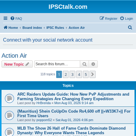
IPSCtalk.com
FAQ
Register
Login
S
Home
Board index
IPSC Rules
Action Air
e
Connect with your social network account
a
r
Action Air
c
Search
Advanced search
New Topic
h
1
2
3
4
5
Next
118 topics
Topics
ARC Raiders Update Guide: How New PvP Adjustments and
Farming Strategies Are Changing Every Expedition
Last post by
HrBrenda
«
Mon Aug 03, 2026 9:14 am
{Mauritius} Shein CoUpOn Code ₨4,600 off ||«W33K7»|| For
First Time Users
Last post by
poppom52
«
Sat Aug 01, 2026 4:06 pm
MLB The Show 26 Hall of Fame Cards Dominate Diamond
Dynasty: Why Everyone Wants These Legends